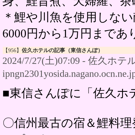
身、鯉旨煮、天婦羅、茶
＊鯉や川魚を使用しない
6000円から1万円まで
【956】
佐久ホテルの記事（東信さんぽ）
2024/7/27(土)07:09 - 佐久ホテル
ipngn2301yosida.nagano.ocn.ne.j
■東信さんぽに「佐久ホ
〇信州最古の宿＆鯉料理