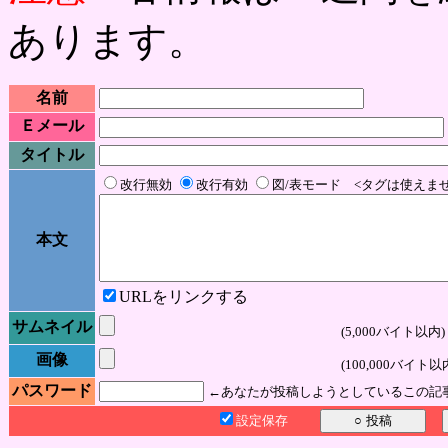
あります。
名前
Ｅメール
タイトル
改行無効
改行有効
図/表モード <タグは使えま
本文
URLをリンクする
サムネイル
(5,000バイト以内)
画像
(100,000バイト以
パスワード
←あなたが投稿しようとしているこの記
設定保存